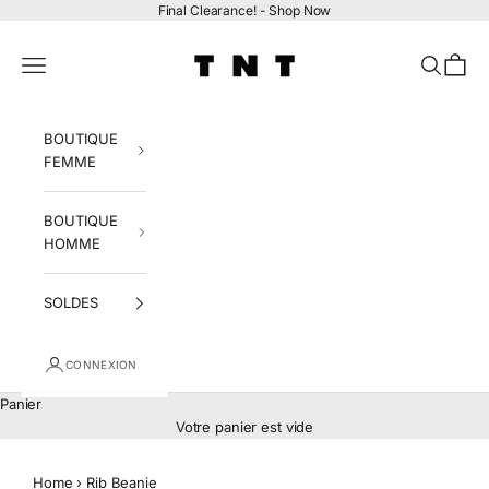
Passer au contenu
Final Clearance! -
Shop Now
tntfashion.ca
Menu
Recherch
Panier
BOUTIQUE
FEMME
BOUTIQUE
HOMME
SOLDES
CONNEXION
Panier
Votre panier est vide
Home
›
Rib Beanie