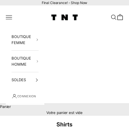
Passer au contenu
Final Clearance! -
Shop Now
tntfashion.ca
Menu
Recherch
Panier
BOUTIQUE
FEMME
BOUTIQUE
HOMME
SOLDES
CONNEXION
Panier
Votre panier est vide
Shirts